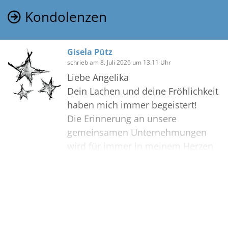
Kondolenzen
Gisela Pütz
schrieb am 8. Juli 2026 um 13.11 Uhr
Liebe Angelika
Dein Lachen und deine Fröhlichkeit
haben mich immer begeistert!
Die Erinnerung an unsere
gemeinsamen Unternehmungen
wird für immer in meinem Herzen
sein!.
Denn auch in schwierigen und
traurigen Zeiten konnte ich auf dich
Bilder
zählen.
Ganz liebe Grüße,wo immer du