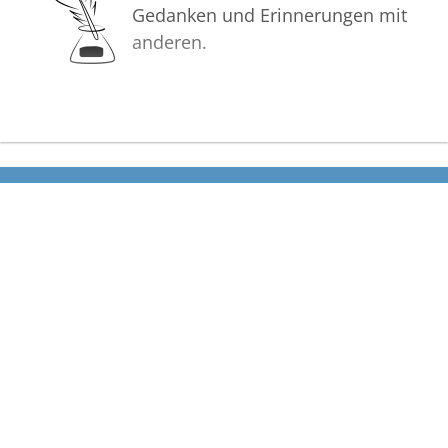
Gedanken und Erinnerungen mit
anderen.
Bilder
Erstellen Sie mit Familie, Freunden
und Bekannten ein gemeinsames
Erinnerungsalbum mit Fotos des
Verstorbenen.