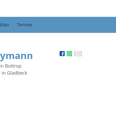
ilder
Termine
eymann
in Bottrop
5
in Gladbeck