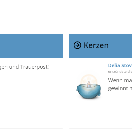
Kerzen
Delia Stöv
igen und Trauerpost!
entzündete di
Wenn man
gewinnt 