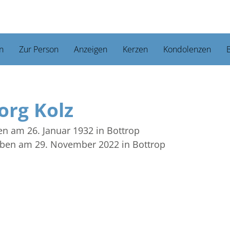
n
Zur Person
Anzeigen
Kerzen
Kondolenzen
B
org Kolz
en am 26. Januar 1932
in Bottrop
rben am 29. November 2022
in Bottrop