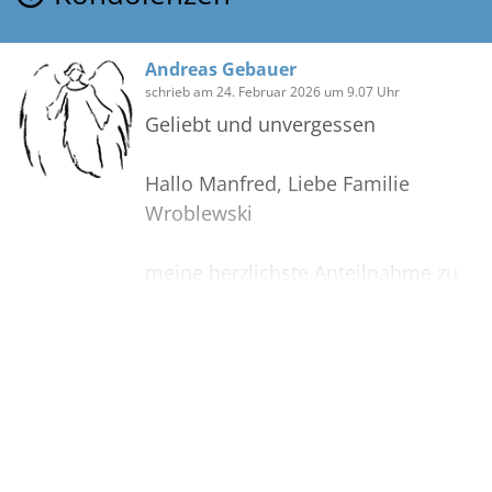
Andreas Gebauer
schrieb am 24. Februar 2026 um 9.07 Uhr
Geliebt und unvergessen
Hallo Manfred, Liebe Familie
Wroblewski
meine herzlichste Anteilnahme zu
Tode von
Heidi. Ich werde sie nie vergessen,
in Erinnerung bleiben die
Bilder
schönen Zeiten mit ihr.
Andreas Gebauer
Erstellen Sie mit Familie, Freunden
und Bekannten ein gemeinsames