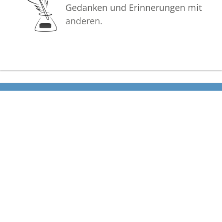
Gedanken und Erinnerungen mit
anderen.
Bilder
Erstellen Sie mit Familie, Freunden
und Bekannten ein gemeinsames
Erinnerungsalbum mit Fotos des
Verstorbenen.