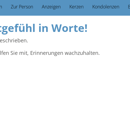
n
Zur Person
Anzeigen
Kerzen
Kondolenzen
B
tgefühl in Worte!
eschrieben.
lfen Sie mit, Erinnerungen wachzuhalten.