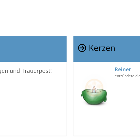
Kerzen
Reiner
igen und Trauerpost!
entzündete di