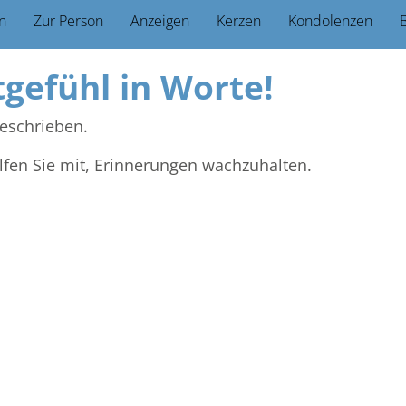
n
Zur Person
Anzeigen
Kerzen
Kondolenzen
B
tgefühl in Worte!
eschrieben.
lfen Sie mit, Erinnerungen wachzuhalten.