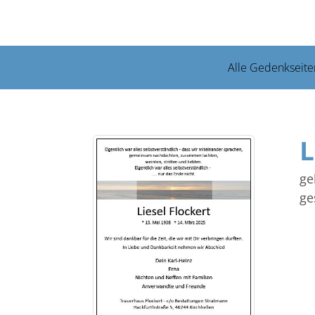
Alle Gedenkseite
L
ge
ge