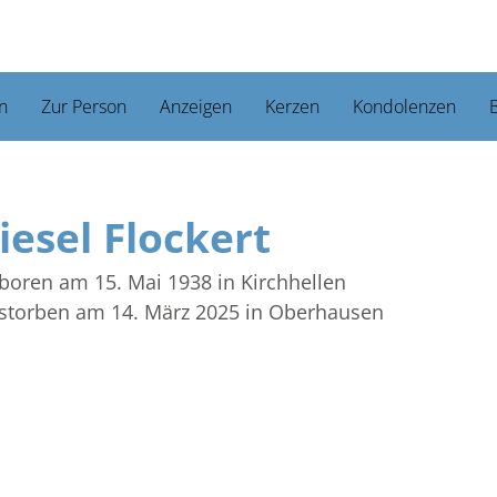
n
Zur Person
Anzeigen
Kerzen
Kondolenzen
B
iesel Flockert
boren am 15. Mai 1938
in Kirchhellen
storben am 14. März 2025
in Oberhausen