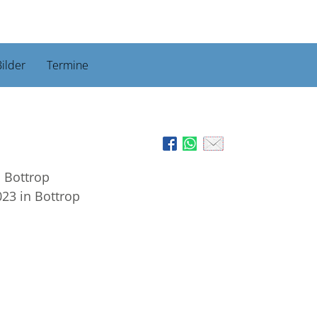
ilder
Termine
n Bottrop
023
in Bottrop