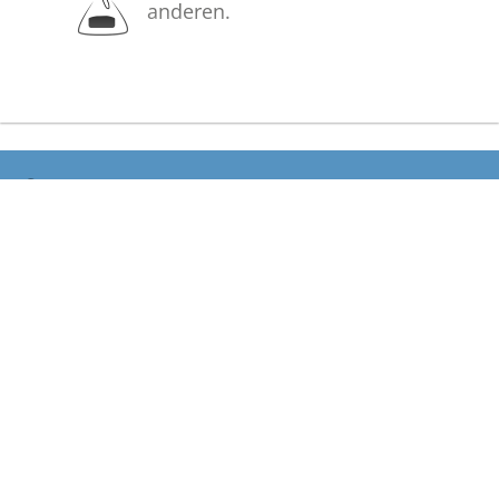
anderen.
Bilder
Erstellen Sie mit Familie, Freunden
und Bekannten ein gemeinsames
Erinnerungsalbum mit Fotos des
Verstorbenen.