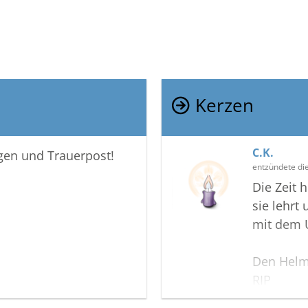
Kerzen
C.K.
igen und Trauerpost!
entzündete di
Die Zeit 
sie lehrt 
mit dem U
Den Helm
RIP
Herr Ober