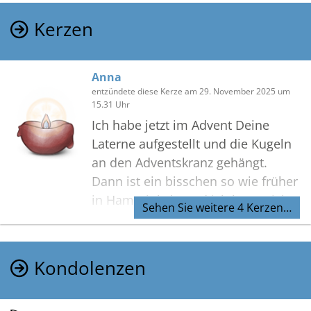
Kerzen
Anna
entzündete diese Kerze am 29. November 2025 um
15.31 Uhr
Ich habe jetzt im Advent Deine
Laterne aufgestellt und die Kugeln
an den Adventskranz gehängt.
Dann ist ein bisschen so wie früher
in Hamminkeln und ich höre Dich
Sehen Sie weitere 4 Kerzen…
sagen: Anna komme
Lebküchelchen essen…
Kondolenzen