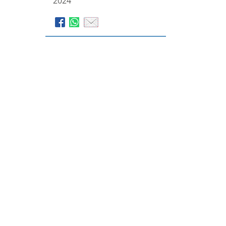
2024
Bestattungen Stratmann
GmbH & Co. KG
Hackfurthstraße 5
46244
Bottrop-Kirchhellen