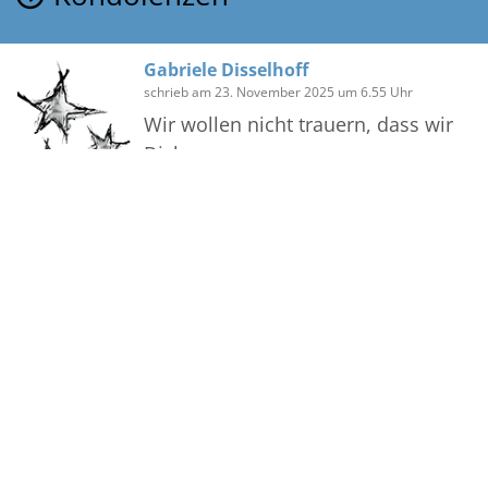
Gabriele Disselhoff
schrieb am 23. November 2025 um 6.55 Uhr
Wir wollen nicht trauern, dass wir
Dich
verloren haben,
sondern dankbar sein dafür,
dass wir Dich gehabt haben, ja
auch jetzt
noch besitzen,
denn wer heimkehrt zum Herrn,
bleibt in der Gemeinschaft der
Bilder
Gottesfamilie
und ist nur vorausgegangen.
Hieronymus