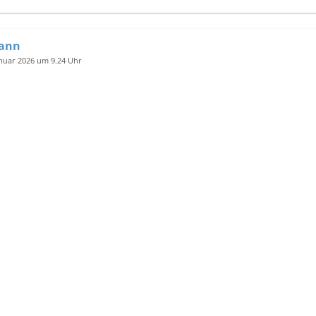
mann
anuar 2026 um 9.24 Uhr
 GmbH & Co. KG