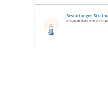
Bestattungen Strat
entzündete diese Kerze am 14. J
Download als Pdf
Bestattungen Stratmann
Hackfurthstraße 5
46244
Bottrop-Kirchhellen