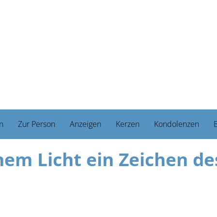
n
Zur Person
Anzeigen
Kerzen
Kondolenzen
B
nem Licht ein Zeichen de